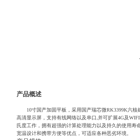
产品概述
1
0
寸国产加固平板
，
采用
国产瑞芯微
RK3399K
六核
高清显示屏，
支持有线网络以及串口,并可扩展4G及WIF
氏度工作
，
拥有超强的计算处理能力以及持久的使用寿
宽温设计
和携带方便等优点，可适应各种恶劣环境
。