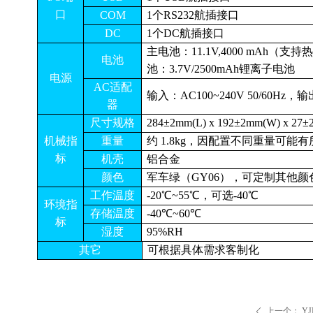
口
COM
1个RS232航插接口
DC
1个DC航插接口
主电池：11.1V,4000
mAh
（支持
电池
池：3.7V/2500mAh
锂
离子电池
电源
AC适配
输入：AC100~240V 50/60Hz，输出 
器
尺寸规格
284±2mm(L) x 192±2mm(W) x 2
机械指
重量
约 1.8kg，因配置不同重量可能
标
机壳
铝合金
颜色
军车绿（GY06），可定制其他颜
工作温度
-20℃~55℃，可选-40℃
环境指
存储温度
-40℃~60℃
标
湿度
95%RH
其它
可根据具体需求客制化
上一个：
Y
ꄴ