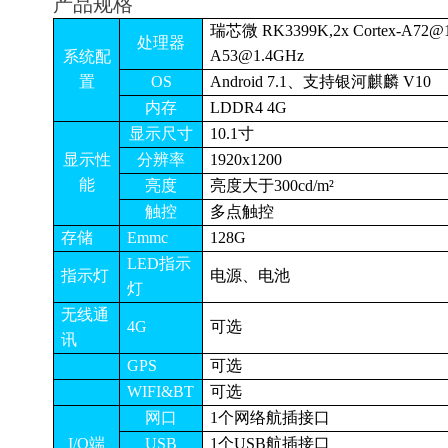
产品规格
瑞芯微
RK3399K,2x Cortex-A72@1
处理器
A53@1.4GHz
系统配
置
OS
Android 7.1、支持银河麒麟 V10
内存
LDDR4 4G
显示尺寸
10.1寸
显示性
分辨率
1920x1200
能
亮度
亮度大于300cd/m²
触控
多点触控
存储
Emmc
128G
LED指示
指示灯
电源、电池
灯
无线通
4G
可选
讯
GPS
可选
WIFI&BT
可选
网口
1个网络航插接口
I/O端
USB
1个USB航插接口