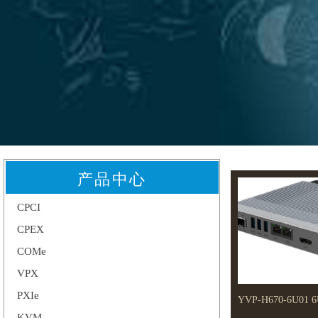
产品中心
CPCI
CPEX
COMe
VPX
PXIe
YVP-H670-6U0
KVM